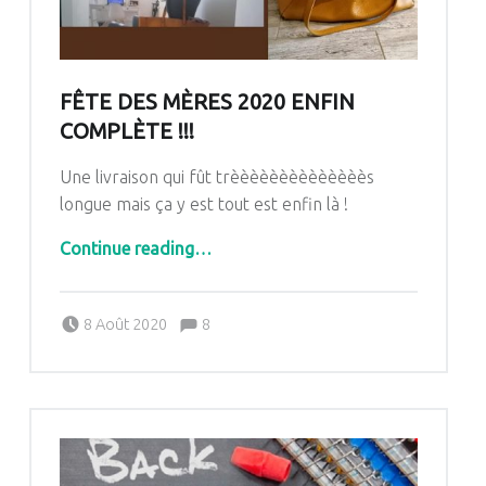
FÊTE DES MÈRES 2020 ENFIN
COMPLÈTE !!!
Une livraison qui fût trèèèèèèèèèèèèèès
longue mais ça y est tout est enfin là !
“Fête des mères 2020 enfin complète !!!”
Continue reading
…
Comments:
Posted on:
Written by:
Comments:
8 Août 2020
8
Pascale G&-BdC-WKF