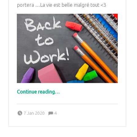
portera …
La vie est belle malgré tout
<3
“Nouvelle année, nouvel atelier …”
Continue reading
…
Comments:
Posted on:
Written by:
Comments:
7 Jan 2020
4
Pascale G&-BdC-WKF