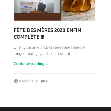
FÊTE DES MÈRES 2020 ENFIN
COMPLÈTE !!!
Une livraison qui fût trèèèèèèèèèèèèèès
longue mais ça y est tout est enfin là !
“Fête des mères 2020 enfin complète !!!”
Continue reading
…
Comments:
Posted on:
Written by:
Comments:
8 Août 2020
8
Pascale G&-BdC-WKF