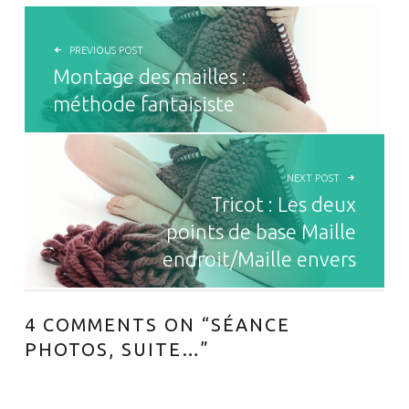
NAVIGATION DE L’ARTICLE
PREVIOUS POST
Montage des mailles :
méthode fantaisiste
NEXT POST
Tricot : Les deux
points de base Maille
endroit/Maille envers
4 COMMENTS ON “
SÉANCE
PHOTOS, SUITE…
”