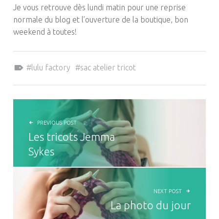
Je vous retrouve dès lundi matin pour une reprise
normale du blog et l’ouverture de la boutique, bon
weekend à toutes!
Tagged as:
lulu factory
sac atelier tricot
NAVIGATION DE L’ARTICLE
PREVIOUS POST
Les tricots Jemma
Sykes
NEXT POST
La photo du jour