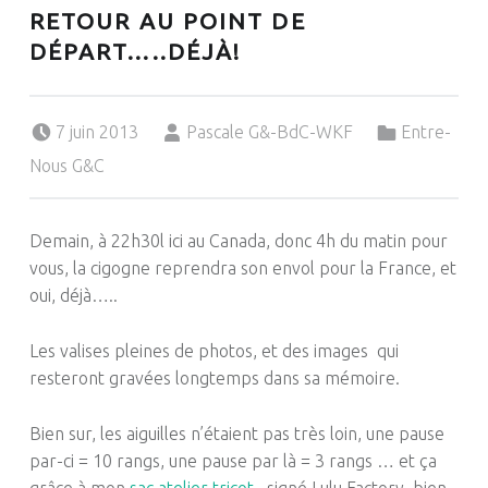
RETOUR AU POINT DE
DÉPART…..DÉJÀ!
Posted on:
Written by:
Categorized in:
7 juin 2013
Pascale G&-BdC-WKF
Entre-
Nous G&C
Demain, à 22h30l ici au Canada, donc 4h du matin pour
vous, la cigogne reprendra son envol pour la France, et
oui, déjà…..
Les valises pleines de photos, et des images qui
resteront gravées longtemps dans sa mémoire.
Bien sur, les aiguilles n’étaient pas très loin, une pause
par-ci = 10 rangs, une pause par là = 3 rangs … et ça
grâce à mon
sac atelier tricot,
signé Lulu Factory
,
bien