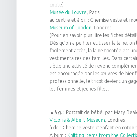
copte)
Musée du Louvre
, Paris
au centre et à dr. : Chemise veste et mou
Museum of London
, Londres
(Pour en savoir plus, lire les fiches déta
Dès qu’on a pu filer et tisser la laine, o
facilement accès, la laine tricotée est 
vestimentaires des familles. Dans certain
siècle une activité de revenu complémen
est encouragée par les œuvres de bien
professionnelle, le tricot devient un g
les femmes et jeunes filles.
▲à g. : Portrait de bébé, par Mary Bea
Victoria & Albert Museum
, Londres
à dr. : Chemise veste d’enfant en coton t
Album :
K
nitting Items from the Collecti