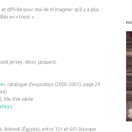
, et difficile pour moi de m’imaginer qu’il y a plus
lés en « tricot ».
NO
oint jersey, décor jacquard,
res
, catalogue d’exposition (2000-2001), page 29
isé)
), XIe-XVe siècle
hita’s
ée, Antinoë (Égypte), entre 331 et 641 (époque