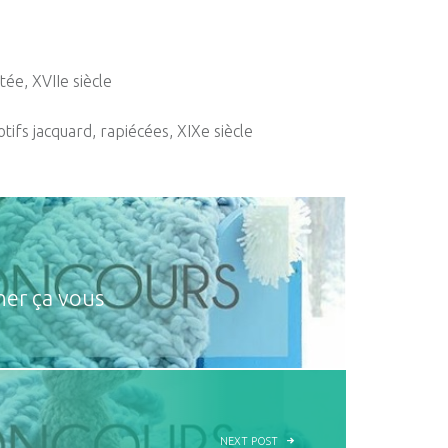
tée, XVIIe siècle
otifs jacquard, rapiécées, XIXe siècle
ner ça vous
NEXT POST