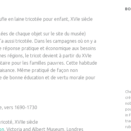
BO
fle en laine tricotée pour enfant, XVIe siècle
illées de chaque objet sur le site du musée)
n l’a aussi tricotée. Dans les campagnes où on y a
une réponse pratique et économique aux besoins
es régions, le tricot devient à partir du XVIe
taire pour les familles pauvres. Cette habitude
faisance. Même pratiqué de façon non
age de bonne éducation et de vertu morale pour
Che
cré
nob
le, vers 1690-1730
pou
in 
tra
ricoté, XVIIe siècle
rub
on
, Victoria and Albert Museum, Londres