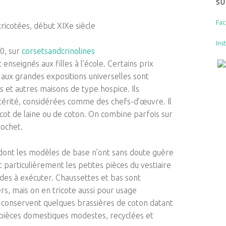
SU
Fa
tricotées, début XIXe siècle
Ins
60, sur
corsetsandcrinolines
t enseignés aux filles à l’école. Certains prix
 aux grandes expositions universelles sont
 et autres maisons de type hospice. Ils
térité, considérées comme des chefs-d’œuvre. Il
ricot de laine ou de coton. On combine parfois sur
rochet.
, dont les modèles de base n’ont sans doute guère
t particulièrement les petites pièces du vestiaire
ides à exécuter. Chaussettes et bas sont
rs, mais on en tricote aussi pour usage
 conservent quelques brassières de coton datant
e pièces domestiques modestes, recyclées et