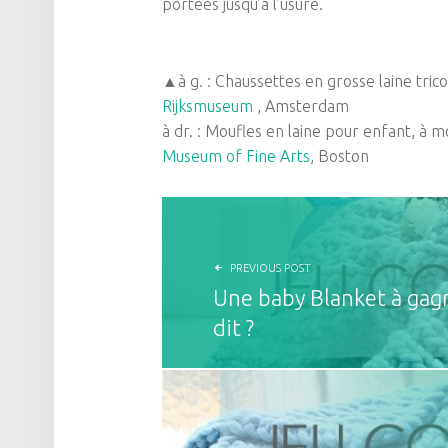
portées jusqu’à l’usure.
▲à g. : Chaussettes en grosse laine trico
Rijksmuseum
, Amsterdam
à dr. : Moufles en laine pour enfant, à m
Museum of Fine Arts
, Boston
NAVIGATION DE L’ARTICLE
PREVIOUS POST
Une baby Blanket à gag
dit ?