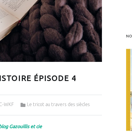
NO
ISTOIRE ÉPISODE 4
Categorized in:
dC-WKF
Le tricot au travers des siècles
blog Gazouillis et cie