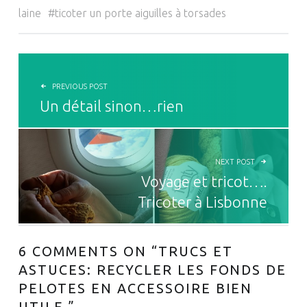
laine
ticoter un porte aiguilles à torsades
NAVIGATION DE L’ARTICLE
PREVIOUS POST
Un détail sinon…rien
NEXT POST
Voyage et tricot….
Tricoter à Lisbonne
6 COMMENTS ON “
TRUCS ET
ASTUCES: RECYCLER LES FONDS DE
PELOTES EN ACCESSOIRE BIEN
UTILE.
”