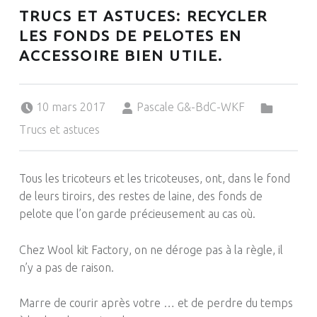
TRUCS ET ASTUCES: RECYCLER
LES FONDS DE PELOTES EN
ACCESSOIRE BIEN UTILE.
Posted on:
Written by:
Categorized in:
10 mars 2017
Pascale G&-BdC-WKF
Trucs et astuces
Tous les tricoteurs et les tricoteuses, ont, dans le fond
de leurs tiroirs, des restes de laine, des fonds de
pelote que l’on garde précieusement au cas où.
Chez
Wool
kit
Factory
, on ne déroge pas à la règle, il
n’y a pas de raison.
Marre de courir après votre …
et
de perdre du temps