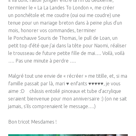
terminer le «
La La
Landes To London », me créer
un
ponchétole
et me coudre
(oui oui me coudre)
une
tenue pour un mariage
breton
dans à peine plus d’un
mois, honorer vos commandes, terminer
le
Ponchauve
Souris de Thomas, le pull de Loan, un
petit top d’été que j’ai dans la tête pour Naomi, réaliser
le trousseau de future petite fille de mai….
Voilà, voilà
….
Pas une minute à perdre ….
Malgré tout une envie de « récréer » me titille, et, si ma
famille passait par là, mari ♥ enfants ♥♥♥♥♥, je vous
aime :
D
châssis entoilé pinceaux et tube d’acrylique
seraient bienvenue pour mon anniversaire :
)
(on ne sait
jamais, s’ils comprenaient le message….)
Bon tricot Mesdames !
NAVIGATION DE L’ARTICLE