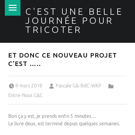
PRIMARY MENU
C'EST UNE BELLE
JOURNÉE POUR
TRICOTER
ET DONC CE NOUVEAU PROJET
C’EST …..
Posted on:
Written by:
Categorized in:
9 mars 2018
Pascale G&-BdC-WKF
Entre-Nous G&C
Bon ça y est, je prends enfin 5 minutes…
Le livre deux, est terminé depuis quelques semaines.