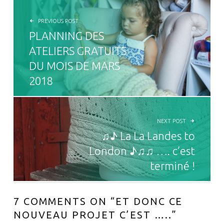
PREVIOUS POST
PLANNING DES
ATELIERS GRATUITS
DU MOIS DE MARS
2018
NEXT POST
♫♪ La La Landes to
London ♪♫♫ …. c’est
terminé !
7 COMMENTS ON “
ET DONC CE
NOUVEAU PROJET C’EST …..
”