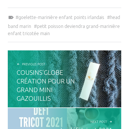
Tagged as:
goelette-marinière enfant points irlandais
head
band marin
petit poisson deviendra grand-marinière
enfant tricotée main
NAVIGATION DE L’ARTICLE
PREVIOUS POST
COUSINS’GLOBE
CRÉATION POUR UN
GRAND MINI
GAZOUILLIS
NEXT POST