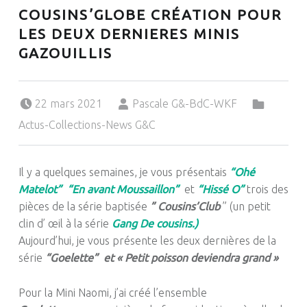
COUSINS’GLOBE CRÉATION POUR
LES DEUX DERNIERES MINIS
GAZOUILLIS
Posted on:
Written by:
Categorized in:
22 mars 2021
Pascale G&-BdC-WKF
Actus-Collections-News G&C
Il y a quelques semaines, je vous présentais
“Ohé
Matelot”
“En avant Moussaillon”
et
“Hissé O”
trois des
pièces de la série baptisée
” Cousins’Club
” (un petit
clin d’ œil à la série
Gang De cousins.)
Aujourd’hui, je vous présente les deux dernières de la
série
“Goelette” et « Petit poisson deviendra grand »
Pour la Mini Naomi, j’ai créé l’ensemble