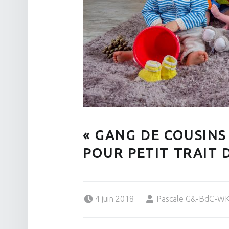
« GANG DE COUSINS
POUR PETIT TRAIT 
Posted on:
Written by:
4 juin 2018
Pascale G&-BdC-W