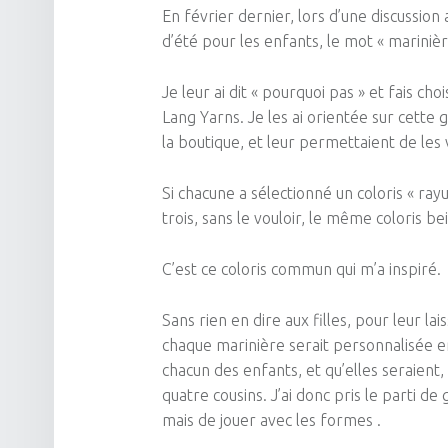
En février dernier, lors d’une discussion a
d’été pour les enfants, le mot «
mariniè
Je leur ai dit « pourquoi pas » et fais cho
Lang
Yarns
.
Je les ai
orientée
sur cette g
la boutique, et leur permettaient de les 
Si chacune a sélectionné un coloris «
rayu
trois, sans le vouloir, le même coloris be
C’est ce coloris commun qui m’a inspiré.
Sans rien en dire aux filles, pour leur lai
chaque marinière serait personnalisée en
chacun des enfants, et qu’elles seraient, 
quatre cousins.
J’ai donc pris le parti d
mais de jouer avec les formes .