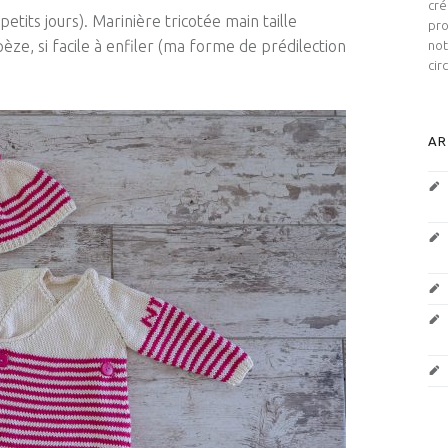
cré
 petits jours)
.
Marinière tricotée main taille
pro
ze, si facile à enfiler (ma forme de prédilection
not
cir
AR