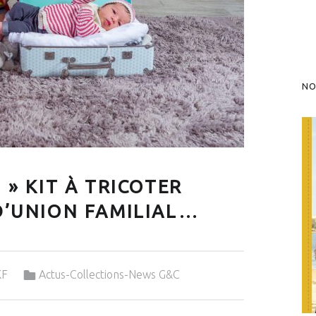
NO
 » KIT À TRICOTER
D’UNION FAMILIAL…
Categorized in:
KF
Actus-Collections-News G&C