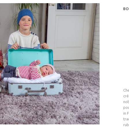
BO
Che
cré
nob
pou
in 
tra
rub