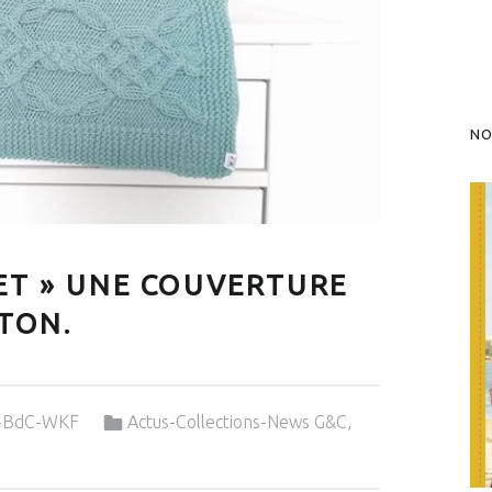
NO
ET » UNE COUVERTURE
TON.
Categorized in:
&-BdC-WKF
Actus-Collections-News G&C
,