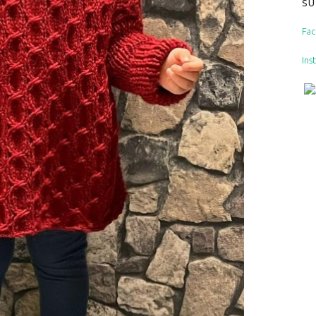
SU
Fa
Ins