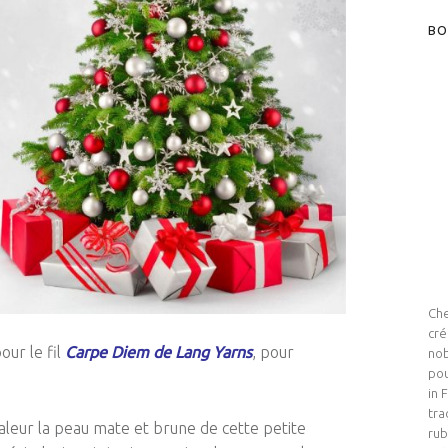
BO
Che
cré
our le fil
Carpe
Diem
de Lang
Yarns
, pour
nob
pou
in 
tra
aleur la peau mate et brune de cette petite
rub