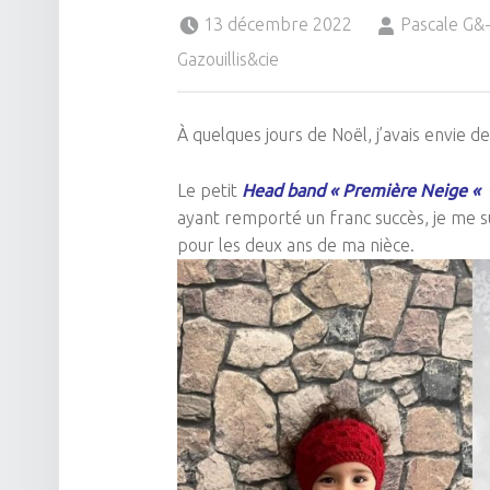
Posted on:
Written by:
13 décembre 2022
Pascale G
Gazouillis&cie
À quelques jours de Noël, j’avais envie de
Le petit
Head band « Première Neige «
ayant remporté un franc succès, je me sui
pour les deux ans de ma nièce.