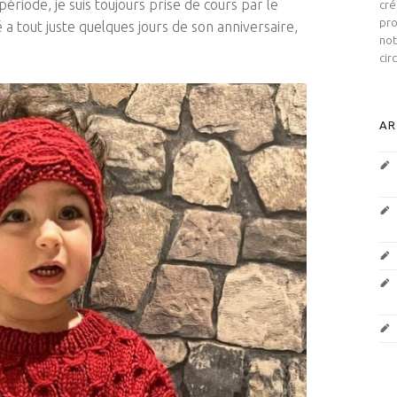
période, je suis toujours prise de cours par le
cré
pro
é
a
tout
juste quelques jours de son anniversaire,
not
cir
AR