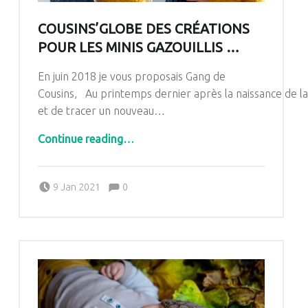
COUSINS’GLOBE DES CRÉATIONS
POUR LES MINIS GAZOUILLIS …
En juin 2018 je vous proposais Gang de
Cousins, Au printemps dernier après la naissance de la 
et de tracer un nouveau…
“Cousins’Globe des créations pour les Minis Gazouillis …”
Continue reading
…
Comments:
Posted on:
Written by:
Comments:
9 Jan 2021
0
Pascale G&-BdC-WKF