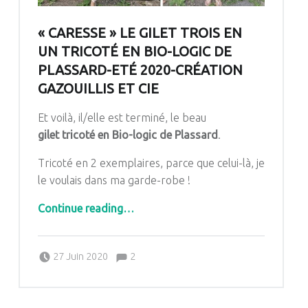
« CARESSE » LE GILET TROIS EN
UN TRICOTÉ EN BIO-LOGIC DE
PLASSARD-ETÉ 2020-CRÉATION
GAZOUILLIS ET CIE
Et voilà,
il/elle
est terminé, le beau
gilet tricoté en
Bio-logic
de
Plassard
.
Tricoté en 2 exemplaires, parce que celui-là, je
le voulais dans ma garde-robe !
Continue reading
…
“« Caresse » le gilet trois en un tricoté en Bio-Logic de Plassard-Eté 2020-Création Gazouillis et cie”
Comments:
Posted on:
Written by:
Comments:
27 Juin 2020
2
Pascale G&-BdC-WKF