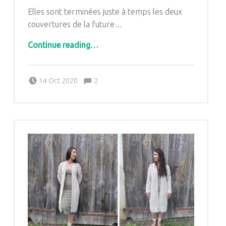
Elles sont terminées juste à temps les deux
couvertures de la future…
“Cocooning ou Bulle Poudrée deux couvertures pour une future fillette”
Continue reading
…
Comments:
Posted on:
Written by:
Comments:
14 Oct 2020
2
Pascale G&-BdC-WKF