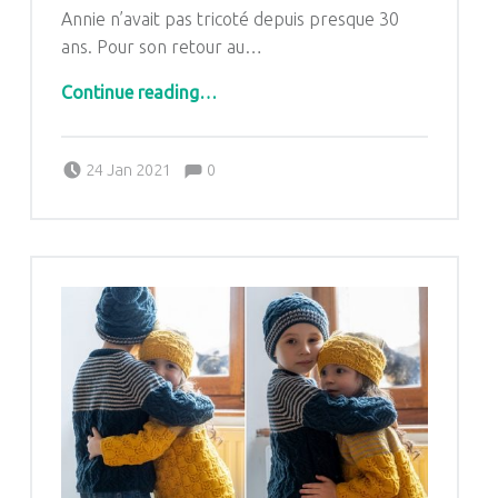
Annie n’avait pas tricoté depuis presque 30
ans. Pour son retour au…
“Une marinière adulte sur mesure.”
Continue reading
…
Comments:
Posted on:
Written by:
Comments:
24 Jan 2021
0
Pascale G&-BdC-WKF