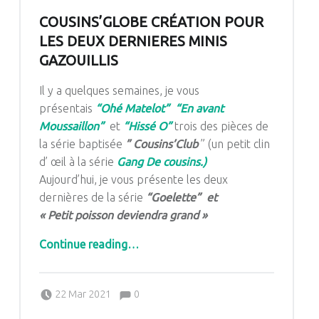
COUSINS’GLOBE CRÉATION POUR
LES DEUX DERNIERES MINIS
GAZOUILLIS
Il y a quelques semaines, je vous
présentais
“Ohé Matelot”
“En avant
Moussaillon”
et
“Hissé O”
trois des pièces de
la série baptisée
” Cousins’Club
” (un petit clin
d’ œil à la série
Gang De cousins.)
Aujourd’hui, je vous présente les deux
dernières de la série
“Goelette” et
« Petit poisson deviendra grand »
“COUSINS’GLOBE CRÉATION POUR LES DEUX DERNIERES MINIS GAZOUILLIS”
Continue reading
…
Comments:
Posted on:
Written by:
Comments:
22 Mar 2021
0
Pascale G&-BdC-WKF