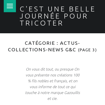
PRIMARY MENU
C'EST UNE BELLE
JOURNÉE POUR
TRICOTER
CATÉGORIE :
ACTUS-
COLLECTIONS-NEWS G&C
(PAGE 3)
On vous dit tout, ou presque On
vous présente nos créations 100
% fils nobles et français, et on
vous informe de tout ce qui
touche à notre marque Gazouillis
et cie.