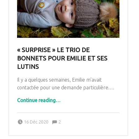
« SURPRISE » LE TRIO DE
BONNETS POUR EMILIE ET SES
LUTINS
Il y a quelques semaines, Emilie m’avait
contactée pour une demande particulière.…
“« Surprise » le trio de bonnets pour Emilie et ses lutins”
Continue reading
…
Comments:
Posted on:
Written by:
Comments:
16 Déc 2020
2
Pascale G&-BdC-WKF