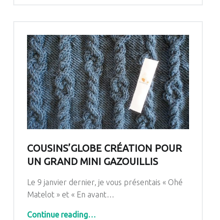
COUSINS’GLOBE CRÉATION POUR
UN GRAND MINI GAZOUILLIS
Le 9 janvier dernier, je vous présentais « Ohé
Matelot » et « En avant…
“COUSINS’GLOBE CRÉATION POUR UN GRAND MINI GAZOUILLIS”
Continue reading
…