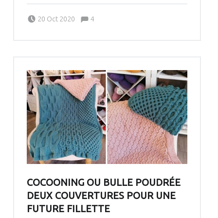
Comments:
Posted on:
Written by:
Comments:
20 Oct 2020
4
Pascale G&-BdC-WKF
COCOONING OU BULLE POUDRÉE
DEUX COUVERTURES POUR UNE
FUTURE FILLETTE